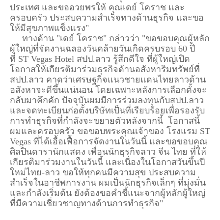
ประเทศ และขออวยพรให้ คุณเดย์ โคราช และ
ครอบครัว ประสบความสำเร็จทางด้านธุรกิจ และขอ
ให้มีสุขภาพแข็งแรง"
ทางด้าน "เดย์ โคราช" กล่าวว่า "ขอขอบคุณผู้หลัก
ผู้ใหญ่ที่จัดงานฉลองวันคล้ายวันเกิดครบรอบ 60 ปี
ที่
ST Vegas Hotel
สปป.ลาว รู้สึกดีใจ ที่ผู้ใหญ่เปิด
โอกาสให้เกียรติมาร่วมธุรกิจด้านอสังหาริมทรัพย์ที่
สปป.ลาว คาดว่าเศรษฐกิจแนวชายแดนไทยลาวด้าน
อสังหาจะดีขึ้นแน่นอน โดยเฉพาะหลังการเลือกตั้งจะ
กลับมาคึกคัก ปัจจุบันผมมีการร่วมลงทุนกับสปป.ลาว
และจดทะเบียนก่อตั้งบริษัทเป็นที่เรียบร้อยเพื่อรองรับ
การทำธุรกิจที่กำลังจะขยายตัวหลังจากนี้ โอกาสนี้
ผมและครอบครัว ขอขอบพระคุณเจ้าของ โรงแรม ST
Vegas ที่ได้เอื้อเฟื้อการจัดงานในวันนี้ และขอขอบคุณ
ศิลปินดารานักแสดง เพื่อนนักธุรกิจลาว จีน ไทย ที่ให้
เกียรติมาร่วมงานในวันนี้ และเนื่องในโอกาสวันขึ้นปี
ใหม่ไทย-ลาว ขอให้ทุกคนมีความสุข ประสบความ
สำเร็จในอาชีพการงาน ผมเป็นนักธุรกิจเล็กๆ ที่มุ่งมั่น
และกำลังเริ่มต้น ยังต้องขอคำชี้แนะจากผู้หลักผู้ใหญ่
ที่มีความเชี่ยวชาญทางด้านการทำธุรกิจ"