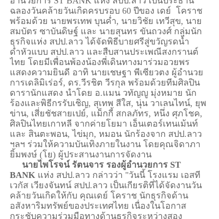
อำนวยการ ST BANK แห่ง สปป.ลาว เป็นประธาน
ฉลองวันคล้ายวันเกิดครบรอบ 60 ปีของ เดย์ โคราช
พร้อมด้วย นายพรเทพ บุนค่ำ, นายวิชัย เทวีสุข, นาย
สมบัตร ซาบันดิษฐ์ และ นายสุนทร ขันถวงศ์ กลุ่มนัก
ธุรกิจแห่ง สปป.ลาว ได้จัดพิธีบายศรีสู่ขวัญรดน้ำ
ดำหัวแบบ สปป.ลาว และสืบสานประเพณีสงกรานต์
ไทย โดยมีเพื่อนพ้องน้องพี่เดินทางมาร่วมอวยพร
แสดงความยินดี อาทิ นายเชษฐา พีเซียวตง ผู้อำนวย
การเดลิมิเร่อร์, ดร.วีรชิต วีรกุล พร้อมด้วยทีมศิลปิน
ดารานักแสดง นำโดย อ.แมน วทัญญู มุ่งหมาย นัก
ร้องและพิธีกรรับเชิญ, สุเทพ สีใส, นุ่น วาเลนไทน์, ยุพ
ข่าน, เสี่ยชัชสายเปย์, แม็กกี้ สกลภัทร, หนึ่ง ศุภโชค,
ศิลปินไทยเกาหลี จากค่ายโยมา เอ็นเตอร์เทนเม้นท์
และ สินตะพอน, ไข่มุก, หมอน นักร้องจาก สปป.ลาว
ฯลฯ ร่วมให้ความบันเทิงภายในงาน โดยคุณจิดาภา
ยิ้มพงษ์ (โย) ผู้ประสานงานการจัดงาน
นายไพโรจน์ รัตนจาร รองผู้อำนวยการ ST
BANK
แห่ง สปป.ลาว กล่าวว่า "วันนี้ โรงแรม เอสที
เวกัส เวียงจันทน์ สปป.ลาว เป็นเกียรติที่ได้จัดงานวัน
คล้ายวันเกิดให้กับ คุณเดย์ โคราช นักธุรกิจด้าน
อสังหาริมทรัพย์ของประเทศไทย เนื่องในโอกาส
กระชับความร่วมมือทางด้านธุรกิจระหว่างสอง