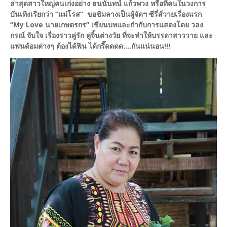
ล่าสุดสาวใหญ่คนเก่งอย่าง ธนนันทน์ แก้วพวง หรือที่คนในวงการ
บันเทิงเรียกว่า “แม่โรส” ขอชิมลางเป็นผู้จัดฯ ซีรี่ส์วายเรื่องแรก
“My Love นายเกษตรกร” เขียนบทและกำกับการแสดงโดย วลง
กรณ์ จับใจ เรื่องราวคู่รัก คู่จิ้นต่างวัย ที่จะทำให้บรรดาสาววาย และ
แฟนด้อมต่างๆ ต้องได้ฟิน ได้กรี๊ดดดด....กันแน่นอน!!!