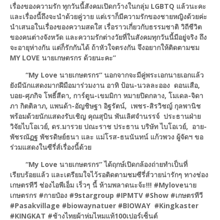
เรื่องของความรัก ทุกวันนี้สังคมเปิดกว้างในกลุ่ม LGBTQ แล้วนะคะ
และเรื่องนี้ถึงจะนำด้วยคู่วาย แต่เราก็มีความรักของชายหญิงด้วยค่ะ
นำเสนอในเรื่องของความสดใส เรื่อราวเกี่ยวกับธรรมชาติ วิถีชีวิต
ของคนต่างจังหวัด และความรักต่างวัยที่ในสังคมทุกวันนี้มีอยู่จริง ถึง
จะอายุห่างกัน แต่ก็รักกันได้ ถ้าหัวใจตรงกัน จึงอยากให้ติดตามชม
MY LOVE นายเกษตรกร ด้วยนะคะ”
“My Love นายเกษตรกร” นอกจากจะมีคู่พระเอกนายเอกแล้ว
ยังมีนักแสดงมากฝีมือมาร่วมงาน อาทิ ป้อน-นวลละออง ดอนเสือ,
บอย-ศุภกิจ โพธิ์สีดา, การ์ตูน-เขมมิกา หมายปิดกลาง, โมเดล-จิดา
ภา กิตติลาภ, แพนด้า-อัญชิษฐา อิฐรัตน์, เพชร-สิรวิชญ์ กุลพานิช
พร้อมด้วยนักแสดงรับเชิญ คุณสุบิน พันเลิศจำนรรจ์​ ประธานฝ่าย
วิจัยไบโอเวย์, ดร.​มารวย​ ปณะราช​ ประธาน​ บริษัท ไบโอเวย์, อาย-
พัชรณัฏฐ พัชรดิษย์ธนา และ แม่โรส-ธนนันทน์ แก้วพวง ผู้จัดฯ ขอ
ร่วมแสดงในซีรี่ส์เรื่องนี้ด้วย
“My Love นายเกษตรกร” ได้ฤกษ์เปิดกล้องถ่ายทำเป็นที่
เรียบร้อยแล้ว และเตรียมใจไว้รอติดตามชมซีรี่ส์วายน่ารักๆ ทางช่อง
เกษตรทีวี ช่องไอพีเอ็ม เร็วๆ นี้ ห้ามพลาดนะจ้ะ!!! #Myloveนาย
เกษตรกร #กายป๋อง #9stargroup #IPMTV #Show #เกษตรทีวี
#Pasakvillage #biowaynatuer #BIOWAY #Kingkaster
#KINGKAT #ช้างไทยผ้าห่มไหมแท้100เปอร์เซ็นต์