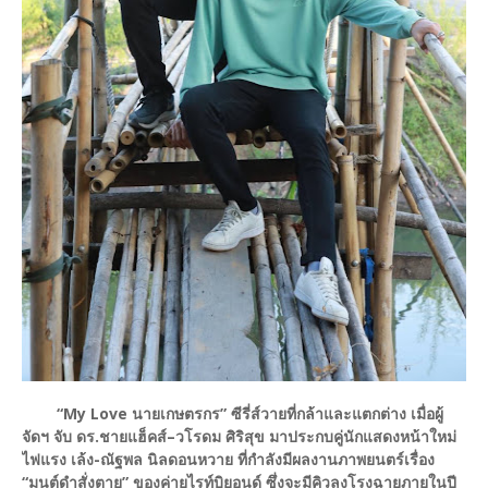
“My Love นายเกษตรกร” ซีรี่ส์วายที่กล้าและแตกต่าง เมื่อผู้
จัดฯ จับ ดร.ชายแฮ็คส์–วโรดม ศิริสุข มาประกบคู่นักแสดงหน้าใหม่
ไฟแรง เล้ง-ณัฐพล นิลดอนหวาย ที่กำลังมีผลงานภาพยนตร์เรื่อง
“มนต์ดำสั่งตาย” ของค่ายไรท์บิยอนด์ ซึ่งจะมีคิวลงโรงฉายภายในปี