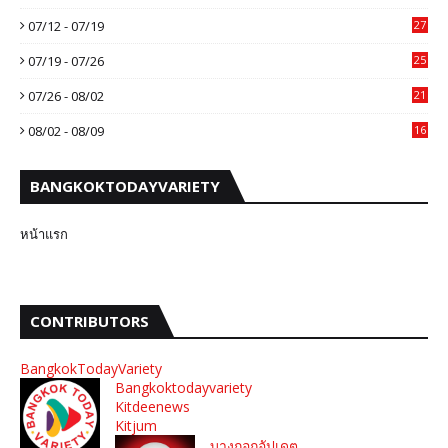
07/12 - 07/19
27
07/19 - 07/26
25
07/26 - 08/02
21
08/02 - 08/09
16
BANGKOKTODAYVARIETY
หน้าแรก
CONTRIBUTORS
BangkokTodayVariety
Bangkoktodayvariety
Kitdeenews
Kitjum
บางกอกอัปเดต