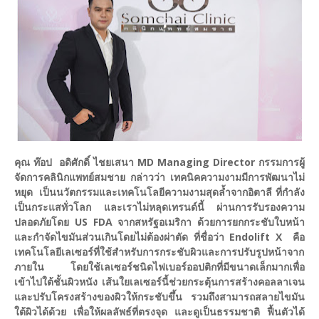
คุณ ท๊อป อดิศักดิ์ ไชยเสนา MD Managing Director กรรมการผู้
จัดการคลินิกแพทย์สมชาย กล่าวว่า เทคนิคความงามมีการพัฒนาไม่
หยุด เป็นนวัตกรรมและเทคโนโลยีความงามสุดล้ำจากอิตาลี ที่กำลัง
เป็นกระแสทั่วโลก และเราไม่หลุดเทรนด์นี้ ผ่านการรับรองความ
ปลอดภัยโดย US FDA จากสหรัฐอเมริกา ด้วยการยกกระชับใบหน้า
และกำจัดไขมันส่วนเกินโดยไม่ต้องผ่าตัด ที่ชื่อว่า Endolift X คือ
เทคโนโลยีเลเซอร์ที่ใช้สำหรับการกระชับผิวและการปรับรูปหน้าจาก
ภายใน โดยใช้เลเซอร์ชนิดไฟเบอร์ออปติกที่มีขนาดเล็กมากเพื่อ
เข้าไปใต้ชั้นผิวหนัง เส้นใยเลเซอร์นี้ช่วยกระตุ้นการสร้างคอลลาเจน
และปรับโครงสร้างของผิวให้กระชับขึ้น รวมถึงสามารถสลายไขมัน
ใต้ผิวได้ด้วย เพื่อให้ผลลัพธ์ที่ตรงจุด และดูเป็นธรรมชาติ ฟื้นตัวได้