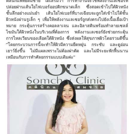
คลินิกแพทย์สมชาย ได้เสริมว่า การทำงานจะใช้พลังงานเลเซอร์ที่
ปล่อยผ่านเส้นใยไฟเบอร์ออปติกขนาดเล็ก ซึ่งสอดเข้าไปใต้ผิวหนัง
ชั้นลึกอย่างแม่นยำ เส้นใยไฟเบอร์ที่บางเฉียบจะถูกใส่เข้าไปใต้ชั้น
ผิวหนังผ่านรูเล็ก ๆ เพื่อให้พลังงานเลเซอร์ถูกส่งตรงไปยังเนื้อเยื่อเป้า
หมาย กระตุ้นการสร้างคอลลาเจน และอิลาสตินพร้อมทำลายเซลล์
ไขมันใต้ผิวหนังในบริเวณที่ต้องการ พลังงานเลเซอร์ยังช่วยกระตุ้น
การไหลเวียนของเลือดใต้ผิวหนัง ซึ่งส่งผลให้สุขภาพผิวโดยรวมดีขึ้น
“โดยกระบวนการนี้จะทำให้ผิวมีความยืดหยุ่น กระชับ และดูอ่อน
เยาว์ยิ่งขึ้น ไม่มีแผลเพราะไม่ต้องผ่าตัด และไม่มีระยะพักฟื้นนาน
เหมือนกับการทำศัลยกรรมแบบเดิมค่ะ”