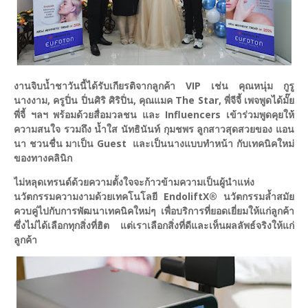
งานจิบน้ำชาวันนี้ได้รับเกียรติจากลูกค้า VIP เช่น คุณหนุ่ม กูรู
นางงาม, ครูปิ่น ปิ่นศิริ ศิริปิ่น, คุณแมค The Star, พี่จีจี้ เพจพูดได้มั๊ย
พี่จี้ ฯลฯ พร้อมด้วยสื่อมวลชน และ Influencers เข้าร่วมพูดคุยให้
ความสนใจ รวมถึง น้ำใส นัทธินันท์ กุมชพร ลูกสาวสุดสวยของ แอน
นา ชวนชื่น มาเป็น Guest และเป็นนางแบบทำหน้า กับเทคนิคใหม่
ของทางคลินิก
ไม่หลุดเทรนด์ด้วยความตั้งใจจะก้าวข้ามความเป็นผู้นำแห่ง
นวัตกรรมความงามด้วยเทคโนโลยี EndoliftX® นวัตกรรมล้ำสมัย
ควบคู่ไปกับการพัฒนาเทคนิคใหม่ๆ เพื่อบริการที่ยอดเยี่ยมให้แก่ลูกค้า
ซึ่งไม่ได้เลือกทุกสิ่งที่ฮิต แต่เราเลือกสิ่งที่ดีและเห็นผลลัพธ์จริงให้แก่
ลูกค้า